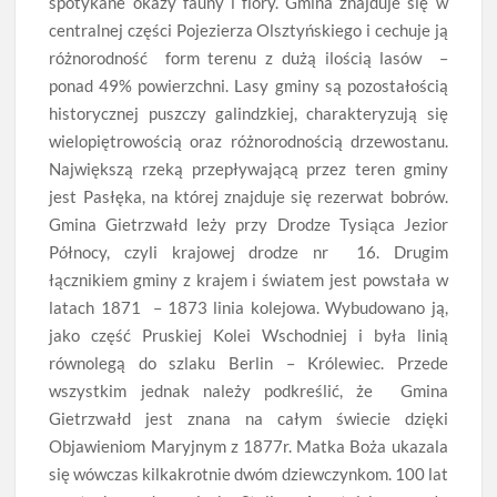
spotykane okazy fauny i flory. Gmina znajduje się w
centralnej części Pojezierza Olsztyńskiego i cechuje ją
różnorodność form terenu z dużą ilością lasów –
ponad 49% powierzchni. Lasy gminy są pozostałością
historycznej puszczy galindzkiej, charakteryzują się
wielopiętrowością oraz różnorodnością drzewostanu.
Największą rzeką przepływającą przez teren gminy
jest Pasłęka, na której znajduje się rezerwat bobrów.
Gmina Gietrzwałd leży przy Drodze Tysiąca Jezior
Północy, czyli krajowej drodze nr 16. Drugim
łącznikiem gminy z krajem i światem jest powstała w
latach 1871 – 1873 linia kolejowa. Wybudowano ją,
jako część Pruskiej Kolei Wschodniej i była linią
równolegą do szlaku Berlin – Królewiec. Przede
wszystkim jednak należy podkreślić, że Gmina
Gietrzwałd jest znana na całym świecie dzięki
Objawieniom Maryjnym z 1877r. Matka Boża ukazala
się wówczas kilkakrotnie dwóm dziewczynkom. 100 lat