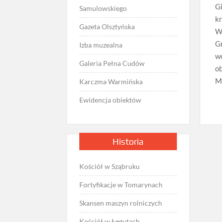
G
Samulowskiego
kr
Gazeta Olsztyńska
Ws
G
Izba muzealna
w
Galeria Pełna Cudów
ob
Ma
Karczma Warmińska
Ewidencja obiektów
Historia
Kościół w Sząbruku
Fortyfikacje w Tomarynach
Skansen maszyn rolniczych
Kościół w Łęgutach