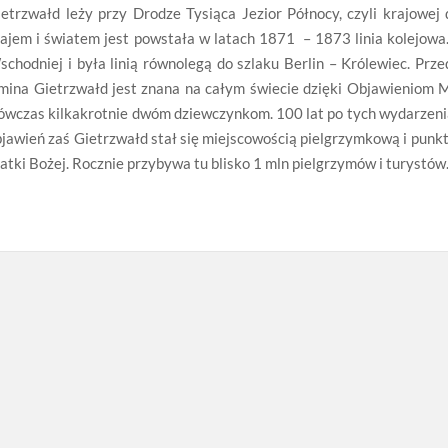
ietrzwałd leży przy Drodze Tysiąca Jezior Północy, czyli krajowe
ajem i światem jest powstała w latach 1871 – 1873 linia kolejowa
chodniej i była linią równolegą do szlaku Berlin – Królewiec. Prz
mina Gietrzwałd jest znana na całym świecie dzięki Objawieniom 
ówczas kilkakrotnie dwóm dziewczynkom. 100 lat po tych wydarzeni
jawień zaś Gietrzwałd stał się miejscowością pielgrzymkową i punk
tki Bożej. Rocznie przybywa tu blisko 1 mln pielgrzymów i turystów