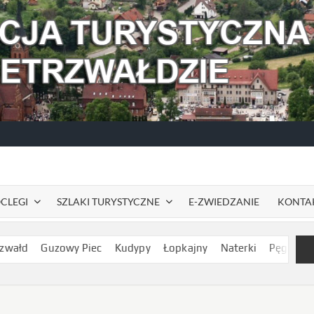
CLEGI
SZLAKI TURYSTYCZNE
E-ZWIEDZANIE
KONTA
d
Guzowy Piec
Kudypy
Łopkajny
Naterki
Pęglity
Rapa