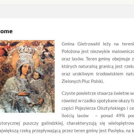
Home
Gmina Gietrzwałd leży na teren
Położona jest niezwykle malowniczo
oraz lasów. Teren gminy obejmuje 
których naturalną granicą jest rze
oraz urokliwym środowiskiem nat
Zielonych Pluc Polski.
Czyste powietrze stwarza świetne wa
również w rzadko spotykane okazy fau
części Pojezierza Olsztyńskiego i c
ilością lasów – ponad 49% powi
istorycznej puszczy galindzkiej, charakteryzują się wielopiętr
jwiększą rzeką przepływającą przez teren gminy jest Pasłęka, na 