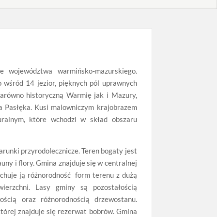
ie województwa warmińsko-mazurskiego.
 wśród 14 jezior, pięknych pól uprawnych
zarówno historyczną Warmię jak i Mazury,
ka Pasłęka. Kusi malowniczym krajobrazem
uralnym, które wchodzi w skład obszaru
runki przyrodolecznicze. Teren bogaty jest
ny i flory. Gmina znajduje się w centralnej
echuje ją różnorodność form terenu z dużą
erzchni. Lasy gminy są pozostałością
owością oraz różnorodnością drzewostanu.
której znajduje się rezerwat bobrów. Gmina